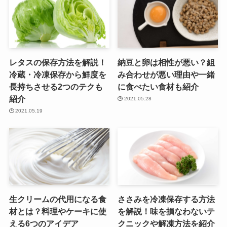
レタスの保存方法を解説！
納豆と卵は相性が悪い？組
冷蔵・冷凍保存から鮮度を
み合わせが悪い理由や一緒
長持ちさせる2つのテクも
に食べたい食材も紹介
紹介
2021.05.28
2021.05.19
生クリームの代用になる食
ささみを冷凍保存する方法
材とは？料理やケーキに使
を解説！味を損なわないテ
える6つのアイデア
クニックや解凍方法を紹介